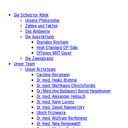
Die Schelztor-Klinik
Unsere Philosophie
Zahlen und Fakten
Das Ambiente
Die Ausstattung
Digitales Röntgen
High Standard OP-Säle
Offenes MRT-Gerät
Die Zweigpraxis
Unser Team
Unser Ärzteteam
Caroline Bergmann
Dr. med. Heiko Brehme
Dr. med. Matthaios Christoforidis
Dr./Med.Univ.Budapest Bernd Hagelmayer
Dr. med. Alexander Hebisch
Dr. med. Karin Lorenz
Dr. med. Daniel Napiwotzky
Ulrich Priziwarra
Dr. med. Wolfram Reithmeier
Dr. med. Nina Ringewaldt