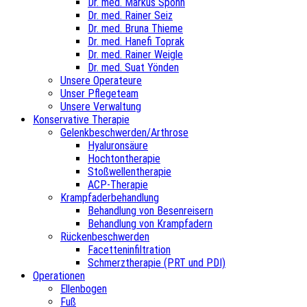
Dr. med. Markus Spohn
Dr. med. Rainer Seiz
Dr. med. Bruna Thieme
Dr. med. Hanefi Toprak
Dr. med. Rainer Weigle
Dr. med. Suat Yönden
Unsere Operateure
Unser Pflegeteam
Unsere Verwaltung
Konservative Therapie
Gelenkbeschwerden/Arthrose
Hyaluronsäure
Hochtontherapie
Stoßwellentherapie
ACP-Therapie
Krampfaderbehandlung
Behandlung von Besenreisern
Behandlung von Krampfadern
Rückenbeschwerden
Facetteninfiltration
Schmerztherapie (PRT und PDI)
Operationen
Ellenbogen
Fuß