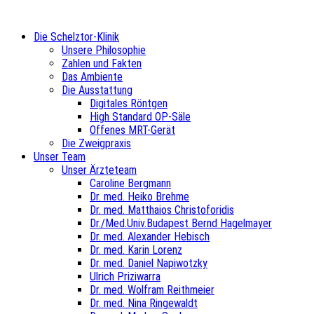
Die Schelztor-Klinik
Unsere Philosophie
Zahlen und Fakten
Das Ambiente
Die Ausstattung
Digitales Röntgen
High Standard OP-Säle
Offenes MRT-Gerät
Die Zweigpraxis
Unser Team
Unser Ärzteteam
Caroline Bergmann
Dr. med. Heiko Brehme
Dr. med. Matthaios Christoforidis
Dr./Med.Univ.Budapest Bernd Hagelmayer
Dr. med. Alexander Hebisch
Dr. med. Karin Lorenz
Dr. med. Daniel Napiwotzky
Ulrich Priziwarra
Dr. med. Wolfram Reithmeier
Dr. med. Nina Ringewaldt