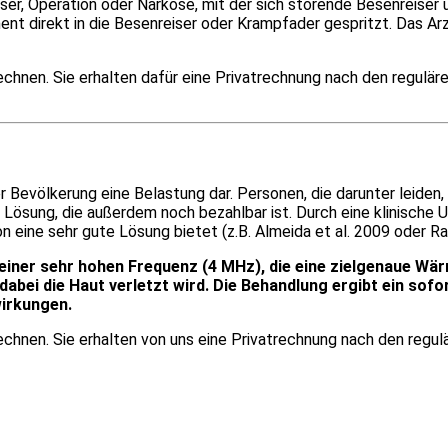
ser, Operation oder Narkose, mit der sich störende Besenreiser
ent direkt in die Besenreiser oder Krampfader gespritzt. Das Ar
echnen. Sie erhalten dafür eine Privatrechnung nach den regulä
r Bevölkerung eine Belastung dar. Personen, die darunter leiden
 Lösung, die außerdem noch bezahlbar ist. Durch eine klinisch
eine sehr gute Lösung bietet (z.B. Almeida et al. 2009 oder Ra
 einer sehr hohen Frequenz (4 MHz), die eine zielgenaue W
abei die Haut verletzt wird. Die Behandlung ergibt ein sofor
wirkungen.
echnen. Sie erhalten von uns eine Privatrechnung nach den regul