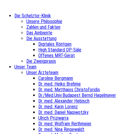
Die Schelztor-Klinik
Unsere Philosophie
Zahlen und Fakten
Das Ambiente
Die Ausstattung
Digitales Röntgen
High Standard OP-Säle
Offenes MRT-Gerät
Die Zweigpraxis
Unser Team
Unser Ärzteteam
Caroline Bergmann
Dr. med. Heiko Brehme
Dr. med. Matthaios Christoforidis
Dr./Med.Univ.Budapest Bernd Hagelmayer
Dr. med. Alexander Hebisch
Dr. med. Karin Lorenz
Dr. med. Daniel Napiwotzky
Ulrich Priziwarra
Dr. med. Wolfram Reithmeier
Dr. med. Nina Ringewaldt