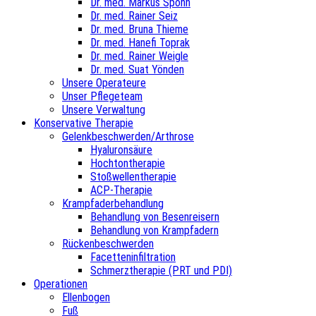
Dr. med. Markus Spohn
Dr. med. Rainer Seiz
Dr. med. Bruna Thieme
Dr. med. Hanefi Toprak
Dr. med. Rainer Weigle
Dr. med. Suat Yönden
Unsere Operateure
Unser Pflegeteam
Unsere Verwaltung
Konservative Therapie
Gelenkbeschwerden/Arthrose
Hyaluronsäure
Hochtontherapie
Stoßwellentherapie
ACP-Therapie
Krampfaderbehandlung
Behandlung von Besenreisern
Behandlung von Krampfadern
Rückenbeschwerden
Facetteninfiltration
Schmerztherapie (PRT und PDI)
Operationen
Ellenbogen
Fuß