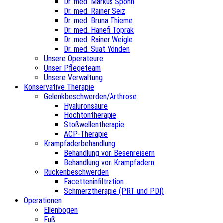
Dr. med. Markus Spohn
Dr. med. Rainer Seiz
Dr. med. Bruna Thieme
Dr. med. Hanefi Toprak
Dr. med. Rainer Weigle
Dr. med. Suat Yönden
Unsere Operateure
Unser Pflegeteam
Unsere Verwaltung
Konservative Therapie
Gelenkbeschwerden/Arthrose
Hyaluronsäure
Hochtontherapie
Stoßwellentherapie
ACP-Therapie
Krampfaderbehandlung
Behandlung von Besenreisern
Behandlung von Krampfadern
Rückenbeschwerden
Facetteninfiltration
Schmerztherapie (PRT und PDI)
Operationen
Ellenbogen
Fuß