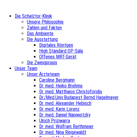
Die Schelztor-Klinik
Unsere Philosophie
Zahlen und Fakten
Das Ambiente
Die Ausstattung
Digitales Röntgen
High Standard OP-Säle
Offenes MRT-Gerät
Die Zweigpraxis
Unser Team
Unser Ärzteteam
Caroline Bergmann
Dr. med. Heiko Brehme
Dr. med. Matthaios Christoforidis
Dr./Med.Univ.Budapest Bernd Hagelmayer
Dr. med. Alexander Hebisch
Dr. med. Karin Lorenz
Dr. med. Daniel Napiwotzky
Ulrich Priziwarra
Dr. med. Wolfram Reithmeier
Dr. med. Nina Ringewaldt