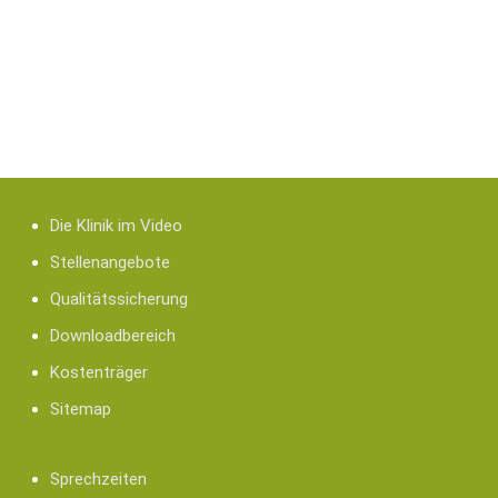
Für den sinnvollen Einsatz von Bandscheibenprothese gelten
gerne im persönlichen Gespräch ausführlich aufklären.
Die Klinik im Video
Stellenangebote
Qualitätssicherung
Downloadbereich
Kostenträger
Sitemap
Sprechzeiten